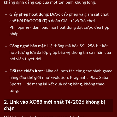
khẳng định đẳng cấp của một tân binh khủng long.
Giấy phép hoạt động:
Được cấp phép và giám sát chặt
chẽ bởi
PAGCOR
(Tập đoàn Giải trí và Trò chơi
Philippines), đảm bảo mọi hoạt động đặt cược đều hợp
pháp.
Công nghệ bảo mật:
Hệ thống mã hóa SSL 256-bit kết
hợp tường lửa đa lớp giúp bảo vệ thông tin cá nhân của
hội viên tuyệt đối.
Đối tác chiến lược:
Nhà cái hợp tác cùng các sảnh game
hàng đầu thế giới như Evolution, Pragmatic Play, Saba
Sports,… để mang lại kết quả công bằng, không thao
túng.
2. Link vào XO88 mới nhất T4/2026 không bị
chặn