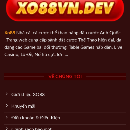
Xo88
Nhà cái cá cược thể thao hàng đầu nước Anh Quốc
!.Trang web cung cấp sảnh đặt cược Thể Thao hiện đại, đa
dạng các Game bài đổi thưởng, Table Games hấp dẫn, Live
Casino, Lô Đề, Nổ hũ cực lớn ...
VỀ CHÚNG TÔI
Giới thiệu XO88
Khuyến mãi
Điều khoản & Điều Kiện
Chính sách bảo mật