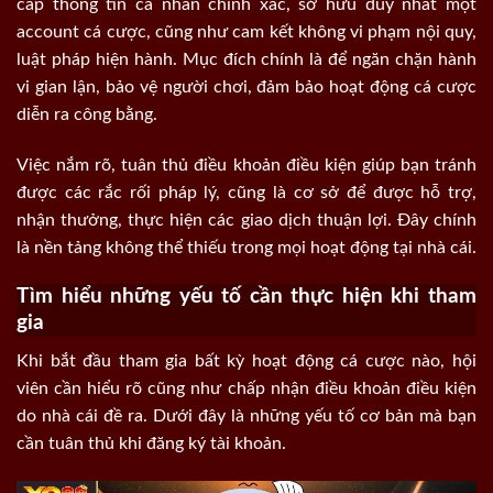
cấp thông tin cá nhân chính xác, sở hữu duy nhất một
account cá cược, cũng như cam kết không vi phạm nội quy,
luật pháp hiện hành. Mục đích chính là để ngăn chặn hành
vi gian lận, bảo vệ người chơi, đảm bảo hoạt động cá cược
diễn ra công bằng.
Việc nắm rõ, tuân thủ điều khoản điều kiện giúp bạn tránh
được các rắc rối pháp lý, cũng là cơ sở để được hỗ trợ,
nhận thưởng, thực hiện các giao dịch thuận lợi. Đây chính
là nền tảng không thể thiếu trong mọi hoạt động tại nhà cái.
Tìm hiểu những yếu tố cần thực hiện khi tham
gia
Khi bắt đầu tham gia bất kỳ hoạt động cá cược nào, hội
viên cần hiểu rõ cũng như chấp nhận điều khoản điều kiện
do nhà cái đề ra. Dưới đây là những yếu tố cơ bản mà bạn
cần tuân thủ khi đăng ký tài khoản.