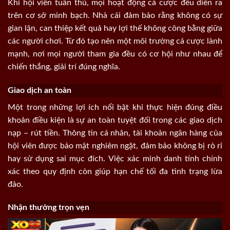
Khi hội viên tuân thủ, mọi hoạt động cá cược đều diễn ra
trên cơ sở minh bạch. Nhà cái đảm bảo rằng không có sự
gian lận, can thiệp kết quả hay lợi thế không công bằng giữa
các người chơi. Từ đó tạo nên một môi trường cá cược lành
mạnh, nơi mọi người tham gia đều có cơ hội như nhau để
chiến thắng, giải trí đúng nghĩa.
Giao dịch an toàn
Một trong những lợi ích nổi bật khi thực hiện đúng điều
khoản điều kiện là sự an toàn tuyệt đối trong các giao dịch
nạp – rút tiền. Thông tin cá nhân, tài khoản ngân hàng của
hội viên được bảo mật nghiêm ngặt, đảm bảo không bị rò rỉ
hay sử dụng sai mục đích. Việc xác minh danh tính chính
xác theo quy định còn giúp hạn chế tối đa tình trạng lừa
đảo.
Nhận thưởng trọn vẹn