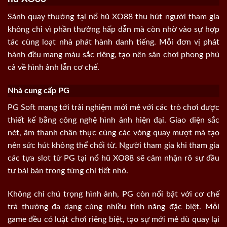
Sảnh quay thưởng tại nổ hũ XO88 thu hút người tham gia
không chỉ vì phần thưởng hấp dẫn mà còn nhờ vào sự hợp
tác cùng loạt nhà phát hành danh tiếng. Mỗi đơn vị phát
hành đều mang màu sắc riêng, tạo nên sân chơi phong phú
cả về hình ảnh lẫn cơ chế.
Nhà cung cấp PG
PG Soft mang tới trải nghiệm mới mẻ với các trò chơi được
thiết kế bằng công nghệ hình ảnh hiện đại. Giao diện sắc
nét, âm thanh chân thực cùng các vòng quay mượt mà tạo
nên sức hút không thể chối từ. Người tham gia khi tham gia
các tựa slot từ PG tại nổ hũ XO88 sẽ cảm nhận rõ sự đầu
tư bài bản trong từng chi tiết nhỏ.
Không chỉ chú trọng hình ảnh, PG còn nổi bật với cơ chế
trả thưởng đa dạng cùng nhiều tính năng đặc biệt. Mỗi
game đều có luật chơi riêng biệt, tạo sự mới mẻ dù quay lại