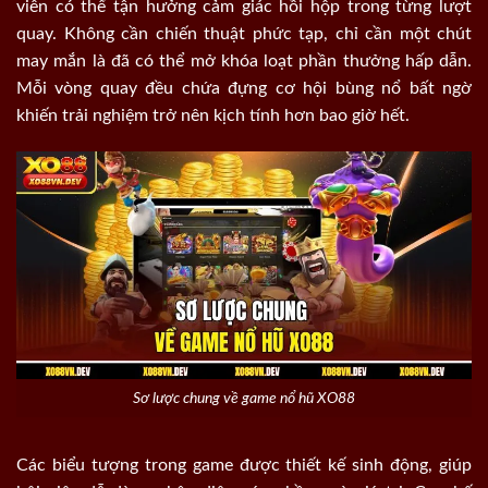
viên có thể tận hưởng cảm giác hồi hộp trong từng lượt
quay. Không cần chiến thuật phức tạp, chỉ cần một chút
may mắn là đã có thể mở khóa loạt phần thưởng hấp dẫn.
Mỗi vòng quay đều chứa đựng cơ hội bùng nổ bất ngờ
khiến trải nghiệm trở nên kịch tính hơn bao giờ hết.
Sơ lược chung về game nổ hũ XO88
Các biểu tượng trong game được thiết kế sinh động, giúp