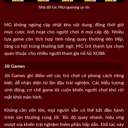
Nhà đối tác Microgaming uy tín
MG không ngừng cập nhật kho nội dung, đồng thời giữ
mức cược linh hoạt cho người chơi ở mọi cấp độ. Nhiều
tựa game còn tích hợp tính năng quay thưởng liên tiếp,
tăng cơ hội trúng thưởng bất ngờ. MG trở thành lựa chọn
quen thuộc cho nhiều người tham gia nổ hũ XO88.
Jili Games
Jili Games ghi điểm với các trò chơi có phong cách riêng
biệt, dễ nhận diện từ lần đầu trải nghiệm. Các biểu tượng
sinh động, cơ chế game lôi cuốn khiến người chơi khó rời
mắt khỏi màn hình.
Không cần vốn lớn, mọi người vẫn có thể bắt đầu hành
trình săn thưởng cùng Jili. Tốc độ quay nhanh, hiệu ứng
mượt mà khiến trải nghiệm thêm phần hấp dẫn. Đối tác này