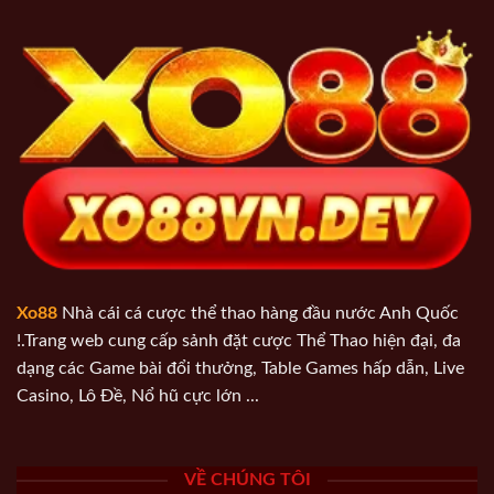
Xo88
Nhà cái cá cược thể thao hàng đầu nước Anh Quốc
!.Trang web cung cấp sảnh đặt cược Thể Thao hiện đại, đa
dạng các Game bài đổi thưởng, Table Games hấp dẫn, Live
Casino, Lô Đề, Nổ hũ cực lớn ...
VỀ CHÚNG TÔI