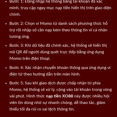
Bước 1: Đăng nhập hệ thống bằng tài khoản đã xác
minh, truy cập ngay mục nạp tiền hiển thị trên giao diện
chính.
Bước 2: Chọn ví Momo từ danh sách phương thức hỗ
trợ rồi nhập số cần nạp kèm theo thông tin ví cá nhân
tương ứng.
Bước 3: Khi dữ liệu đã chính xác, hệ thống sẽ hiển thị
mã QR để người dùng quét trực tiếp bằng ứng dụng
Momo trên điện thoại.
Bước 4: Xác nhận chuyển khoản thông qua ứng dụng ví
điện tử theo hướng dẫn trên màn hình.
Bước 5: Sau khi giao dịch được chấp nhận từ phía
Momo, hệ thống sẽ xử lý, cộng vào tài khoản trong vòng
vài phút. Hình thức
nạp tiền XO88
này được nhiều hội
viên tin dùng nhờ sự nhanh chóng, dễ thao tác, giảm
thiểu tối đa rủi ro sai lệch thông tin.