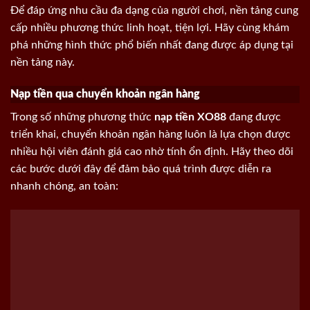
Để đáp ứng nhu cầu đa dạng của người chơi, nền tảng cung
cấp nhiều phương thức linh hoạt, tiện lợi. Hãy cùng khám
phá những hình thức phổ biến nhất đang được áp dụng tại
nền tảng này.
Nạp tiền qua chuyển khoản ngân hàng
Trong số những phương thức
nạp tiền XO88
đang được
triển khai, chuyển khoản ngân hàng luôn là lựa chọn được
nhiều hội viên đánh giá cao nhờ tính ổn định. Hãy theo dõi
các bước dưới đây để đảm bảo quá trình được diễn ra
nhanh chóng, an toàn: