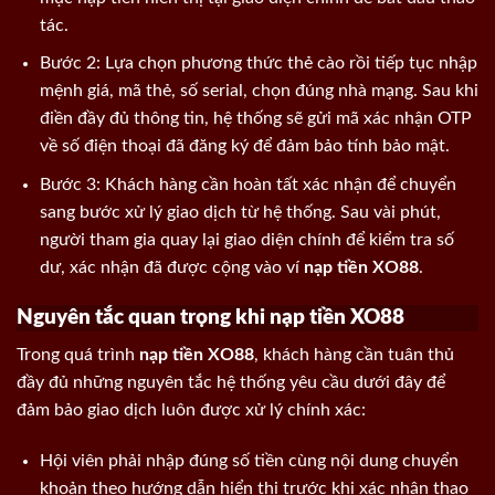
tác.
Bước 2: Lựa chọn phương thức thẻ cào rồi tiếp tục nhập
mệnh giá, mã thẻ, số serial, chọn đúng nhà mạng. Sau khi
điền đầy đủ thông tin, hệ thống sẽ gửi mã xác nhận OTP
về số điện thoại đã đăng ký để đảm bảo tính bảo mật.
Bước 3: Khách hàng cần hoàn tất xác nhận để chuyển
sang bước xử lý giao dịch từ hệ thống. Sau vài phút,
người tham gia quay lại giao diện chính để kiểm tra số
dư, xác nhận đã được cộng vào ví
nạp tiền XO88
.
Nguyên tắc quan trọng khi nạp tiền XO88
Trong quá trình
nạp tiền XO88
, khách hàng cần tuân thủ
đầy đủ những nguyên tắc hệ thống yêu cầu dưới đây để
đảm bảo giao dịch luôn được xử lý chính xác:
Hội viên phải nhập đúng số tiền cùng nội dung chuyển
khoản theo hướng dẫn hiển thị trước khi xác nhận thao