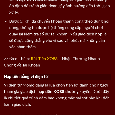
ổn định để tránh gián đoạn gây ảnh hưởng đến thời gian
xử lý.
Bước 5: Khi đã chuyển khoản thành công theo đúng nội
dung, thông tin được hệ thống cung cấp, người chơi
quay lại kiểm tra số dư tài khoản. Nếu giao dịch hợp lệ,
sẽ được cộng thẳng vào ví sau vài phút mà không cần
xác nhận thêm.
>>>Xem thêm:
Rút Tiền XO88
– Nhận Thưởng Nhanh
Chóng Về Tài Khoản
Nạp tiền bằng ví điện tử
Ví điện tử Momo đang là lựa chọn tiện lợi dành cho người
tham gia giao dịch
nạp tiền XO88
thường xuyên. Dưới đây
là chi tiết quá trình đảm bảo không mắc sai sót nào khi tiến
hành giao dịch: